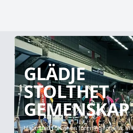
GLÄDJE
STOLTHET
GEMENSKAP
Halmstad IBK är en förening för alla. Vi 