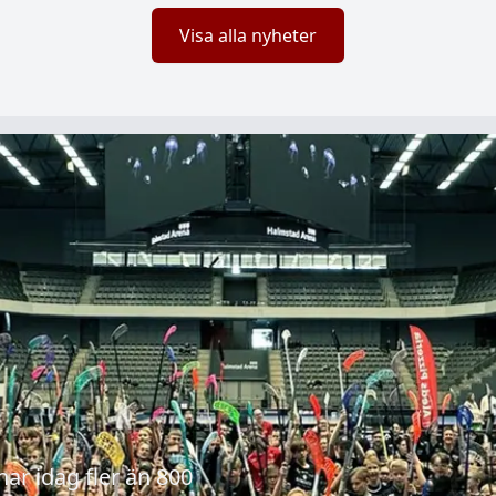
Visa alla nyheter
har idag fler än 800