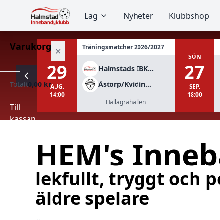
Lag
Nyheter
Klubbshop
Varukorg
Träningsmatcher 2026/2027
✕
LÖR
SÖN
29
27
Halmstads IBK Div 2
Totalt
0,00 kr
Åstorp/Kvidinge IBS Herr div 1
Varukorgen
AUG.
SEP.
14:00
18:00
är
Hallägrahallen
tom.
Till
kassan
HEM's Inneb
lekfullt, tryggt och 
äldre spelare