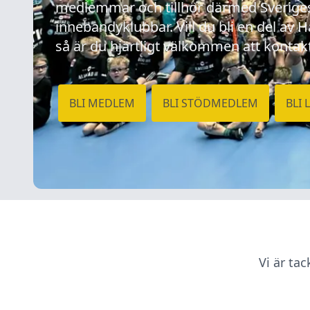
medlemmar och tillhör därmed Sveriges 
innebandyklubbar. Vill du bli en del av 
så är du hjärtligt välkommen att kontak
BLI MEDLEM
BLI STÖDMEDLEM
BLI 
Vi är ta