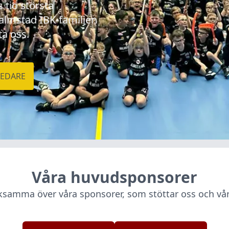
tio största
Halmstad IBK-familjen
ta oss.
LEDARE
Våra huvudsponsorer
cksamma över våra sponsorer, som stöttar oss och vår