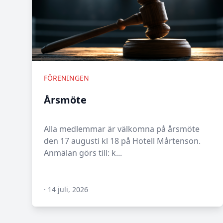
FÖRENINGEN
Årsmöte
Alla medlemmar är välkomna på årsmöte
den 17 augusti kl 18 på Hotell Mårtenson.
Anmälan görs till: k...
·
14 juli, 2026