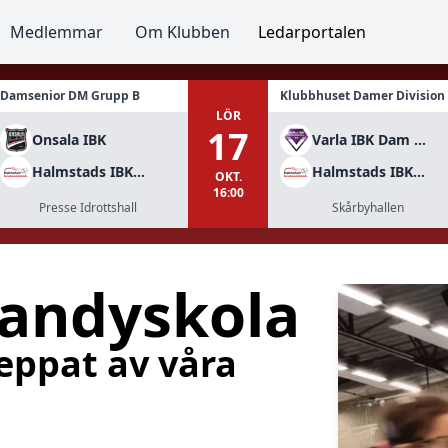
Medlemmar
Om Klubben
Ledarportalen
Damsenior DM Grupp B
Klubbhuset Damer Division
LÖR
17
Onsala IBK
Varla IBK Dam div 2
Halmstads IBK Dam A
Halmstads IBK Dam
OKT.
16:00
Presse Idrottshall
Skårbyhallen
andyskola
peppat av våra