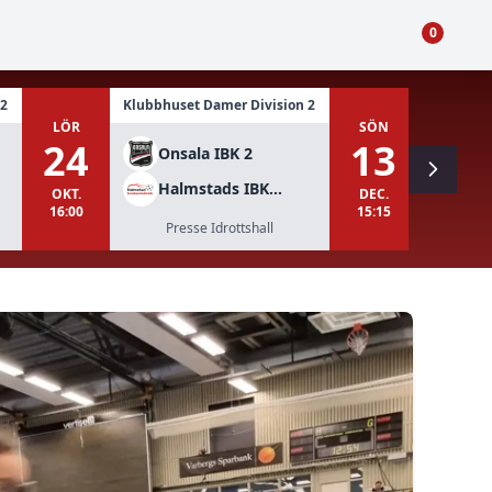
0
 2
Klubbhuset Damer Division 2
Klubbhuse
LÖR
SÖN
24
13
Onsala IBK 2
Ons
Halmstads IBK Dam
Hal
OKT.
DEC.
16:00
15:15
Presse Idrottshall
Pre