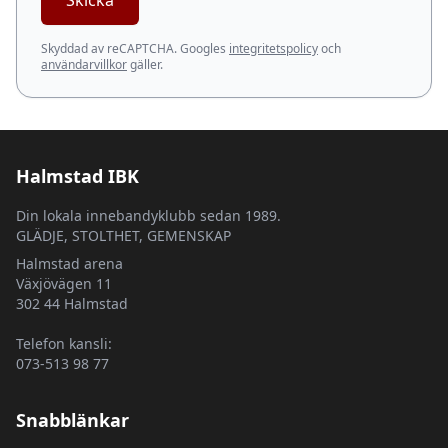
Skicka
Skyddad av reCAPTCHA. Googles
integritetspolicy
och
användarvillkor
gäller.
Halmstad IBK
Din lokala innebandyklubb sedan 1989.
GLÄDJE, STOLTHET, GEMENSKAP
Halmstad arena
Växjövägen 11
302 44 Halmstad
Telefon kansli:
073-513 98 77
Snabblänkar