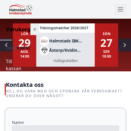
Träningsmatcher 2026/2027
Dams
Varukorg
✕
LÖR
SÖN
29
27
Halmstads IBK Div 2
Totalt
0,00 kr
Varukorgen
Åstorp/Kvidinge IBS Herr div 1
AUG.
SEP.
är
14:00
18:00
tom.
Till
Hallägrahallen
kassan
Kontakta oss
VILL DU VARA MED OCH SPONSRA VÅR VERKSAMHET?
UNDRAR DU ÖVER NÅGOT?
Namn