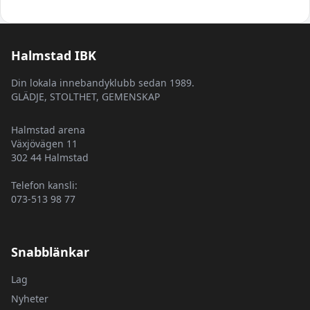
Halmstad IBK
Din lokala innebandyklubb sedan 1989.
GLÄDJE, STOLTHET, GEMENSKAP
Halmstad arena
Växjövägen 11
302 44 Halmstad
Telefon kansli:
073-513 98 77
Snabblänkar
Lag
Nyheter