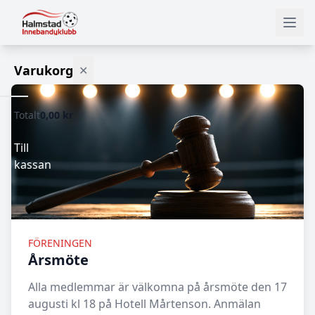
Varukorg
✕
Totalt
0,00 kr
Varukorgen
är
tom.
Till
kassan
FÖRENINGEN
Årsmöte
Alla medlemmar är välkomna på årsmöte den 17
augusti kl 18 på Hotell Mårtenson. Anmälan