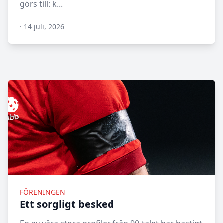
görs till: k...
·
14 juli, 2026
N/A
FÖRENINGEN
Ett sorgligt besked