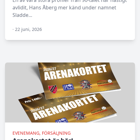
En av våra stora profiler från 90-talet har hastigt
avlidit, Hans Åberg mer känd under namnet
Sladde...
·
22 juni, 2026
N/A
EVENEMANG, FÖRSÄLJNING