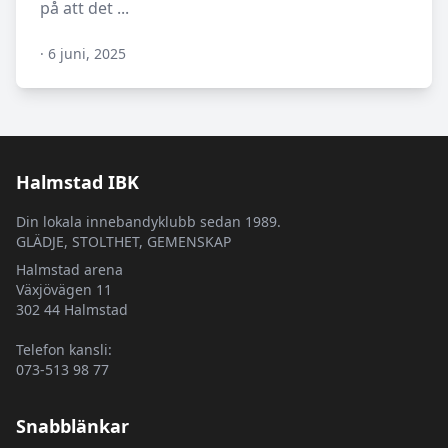
på att det ...
·
6 juni, 2025
N/A
Halmstad IBK
Din lokala innebandyklubb sedan 1989.
GLÄDJE, STOLTHET, GEMENSKAP
Halmstad arena
Växjövägen 11
302 44 Halmstad
Telefon kansli:
073-513 98 77
Snabblänkar