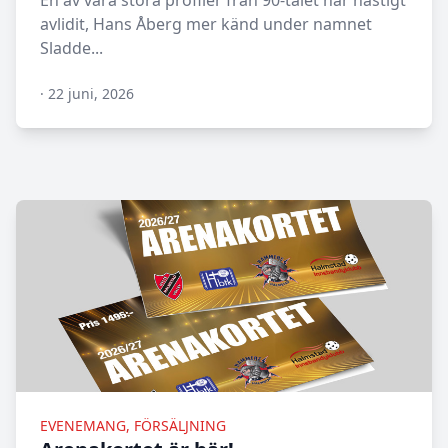
En av våra stora profiler från 90-talet har hastigt
avlidit, Hans Åberg mer känd under namnet
Sladde...
·
22 juni, 2026
N/A
EVENEMANG, FÖRSÄLJNING