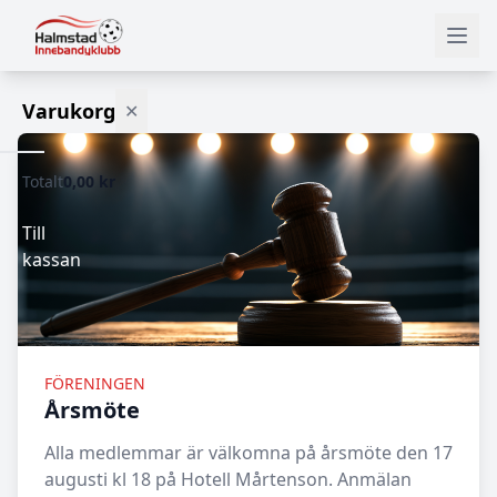
Varukorg
✕
Totalt
0,00 kr
Varukorgen
är
tom.
Till
kassan
FÖRENINGEN
Årsmöte
Alla medlemmar är välkomna på årsmöte den 17
augusti kl 18 på Hotell Mårtenson. Anmälan