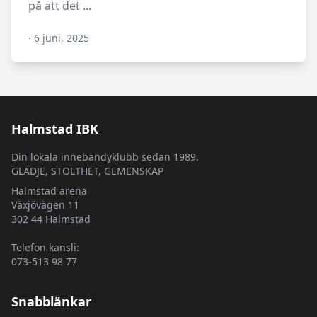
på att det ...
·
6 juni, 2025
N/A
Halmstad IBK
Din lokala innebandyklubb sedan 1989.
GLÄDJE, STOLTHET, GEMENSKAP
Halmstad arena
Växjövägen 11
302 44 Halmstad
Telefon kansli:
073-513 98 77
Snabblänkar