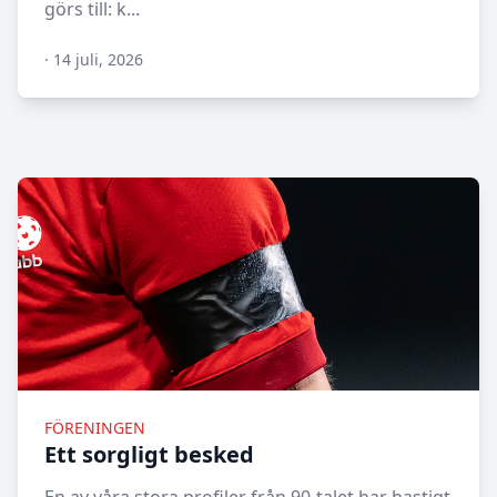
görs till: k...
·
14 juli, 2026
N/A
FÖRENINGEN
Ett sorgligt besked