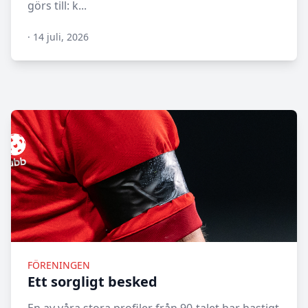
görs till: k...
·
14 juli, 2026
N/A
FÖRENINGEN
Ett sorgligt besked