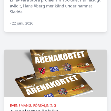
En av våra stora profiler från 90-talet har hastigt
avlidit, Hans Åberg mer känd under namnet
Sladde...
·
22 juni, 2026
N/A
EVENEMANG, FÖRSÄLJNING