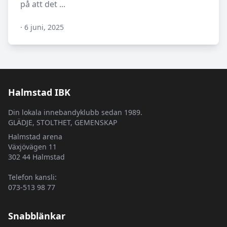
på att det ...
·
6 juni, 2025
N/A
Halmstad IBK
Din lokala innebandyklubb sedan 1989.
GLÄDJE, STOLTHET, GEMENSKAP
Halmstad arena
Växjövägen 11
302 44 Halmstad
Telefon kansli:
073-513 98 77
Snabblänkar