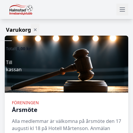
Varukorg
✕
Totalt
0,00 kr
Varukorgen
är
tom.
Till
kassan
FÖRENINGEN
Årsmöte
Alla medlemmar är välkomna på årsmöte den 17
augusti kl 18 på Hotell Mårtenson. Anmälan