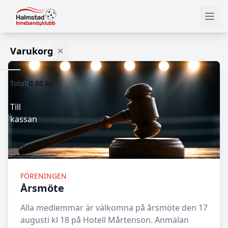
Varukorg
✕
Totalt
0,00 kr
Varukorgen
är
tom.
Till
kassan
FÖRENINGEN
Årsmöte
Alla medlemmar är välkomna på årsmöte den 17
augusti kl 18 på Hotell Mårtenson. Anmälan