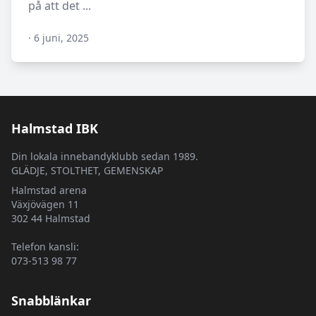
på att det ...
·
6 juni, 2025
N/A
Halmstad IBK
Din lokala innebandyklubb sedan 1989.
GLÄDJE, STOLTHET, GEMENSKAP
Halmstad arena
Växjövägen 11
302 44 Halmstad
Telefon kansli:
073-513 98 77
Snabblänkar