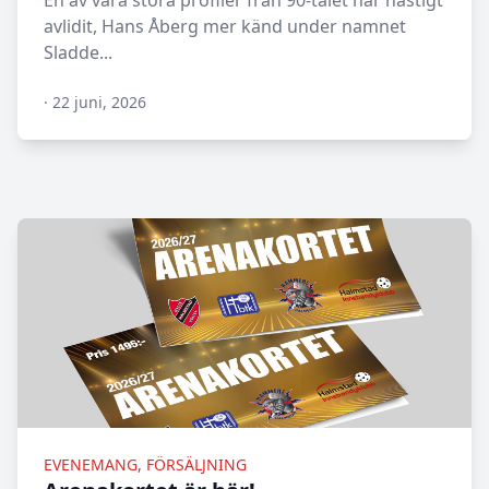
En av våra stora profiler från 90-talet har hastigt
avlidit, Hans Åberg mer känd under namnet
Sladde...
·
22 juni, 2026
N/A
EVENEMANG, FÖRSÄLJNING